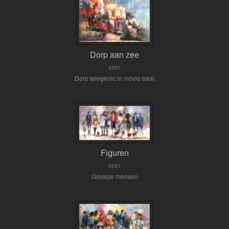
Dorp aan zee
2021
Dorp telegenic in movie baai
Figuren
2021
Groepje mensen