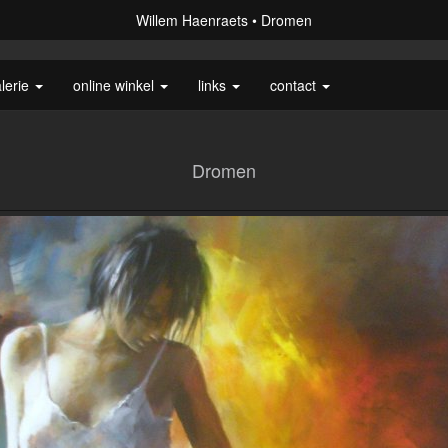
Willem Haenraets
Dromen
lerie
online winkel
links
contact
Dromen