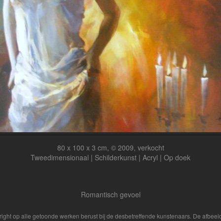
80 x 100 x 3 cm, © 2009, verkocht
Tweedimensionaal | Schilderkunst | Acryl | Op doek
Romantisch gevoel
yright op alle getoonde werken berust bij de desbetreffende kunstenaars. De afbe