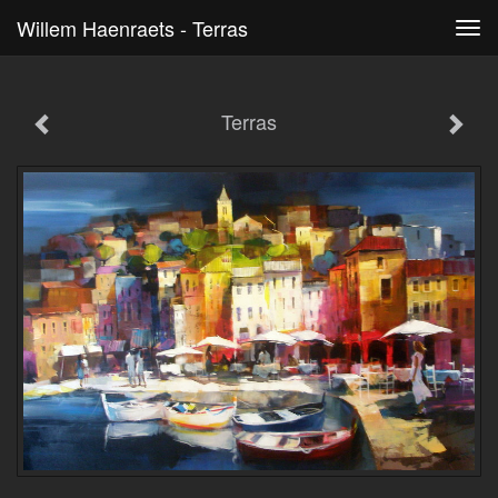
Willem Haenraets - Terras
Tog
navi
Terras