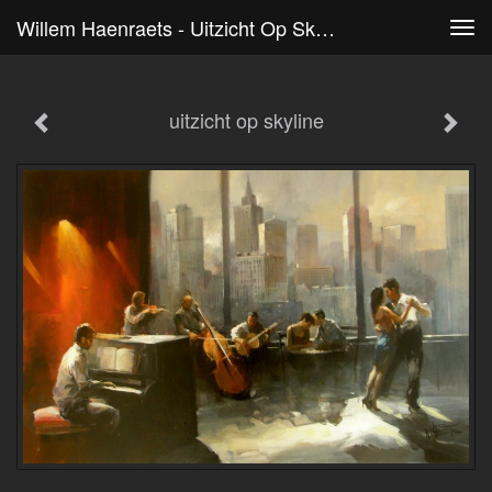
Willem Haenraets - Uitzicht Op Skyline
Tog
navi
uitzicht op skyline