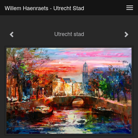
Willem Haenraets - Utrecht Stad
Tog
navi
Utrecht stad